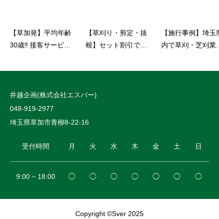
【草加発】平均年齢
【草刈り・剪定・抜
【施行事例】埼玉
30歳‼ 接客サービス
根】セット割引でオ
内で草刈・芝刈業
にこだわる植木屋
トクにご提供
をお探しの方へ【
【伐採・剪定】
谷市、三郷市など
例紹介】
井越企画(株式会社エスバー)
048-919-2977
埼玉県草加市青柳8-22-16
受付時間
月
火
水
木
金
土
日
9:00 ~ 18:00
◯
◯
◯
◯
◯
◯
◯
Copyright ©Sver 2025