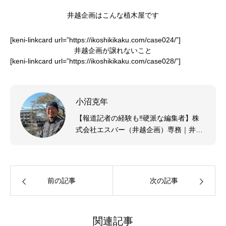
井越企画はこんな植木屋です
[keni-linkcard url=”https://ikoshikikaku.com/case024/”]
井越企画が譲れないこと
[keni-linkcard url=”https://ikoshikikaku.com/case028/”]
小沼克年
【報道記者の経験も‼硬派な編集者】株
式会社エスバー（井越企画）専務｜井越
企画の立ち上げメンバー｜造園現場の経
験も豊富｜20代の頃からwebメディア企
画(福祉サービス業、キッチンカー、メン
ズ美容ブランド）に従事｜趣味はホーム
前の記事
次の記事
パーティー、スニーカー収集、DIY
関連記事