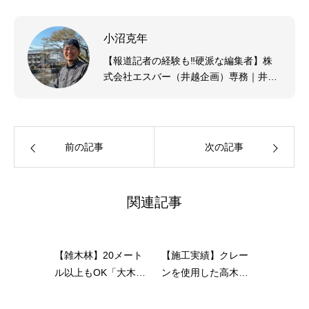
小沼克年
【報道記者の経験も‼硬派な編集者】株
式会社エスバー（井越企画）専務｜井越
企画の立ち上げメンバー｜造園現場の経
験も豊富｜20代の頃からwebメディア企
画(福祉サービス業、キッチンカー、メン
ズ美容ブランド）に従事｜趣味はホーム
前の記事
次の記事
パーティー、スニーカー収集、DIY
関連記事
【雑木林】20メート
【施工実績】クレー
ル以上もOK「大木・
ンを使用した高木・
巨木」特殊伐採の施
特殊伐採も施工例の
工例【100万円?!】
ご紹介【倒木・危険