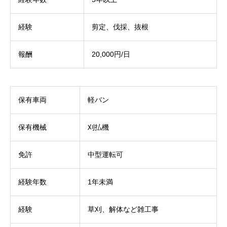
経験
剪定、伐採、抜根
報酬
20,000円/日
保有車両
軽バン
保有機械
刈払機
免許
中型運転可
経験年数
1年未満
経験
草刈、解体など雑工事