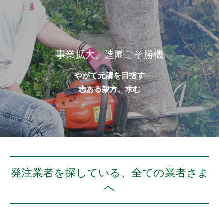
事業拡大、造園こそ勝機
やがて元請を目指す
志ある親方、求む
発注業者を探している、全ての業者さま
へ