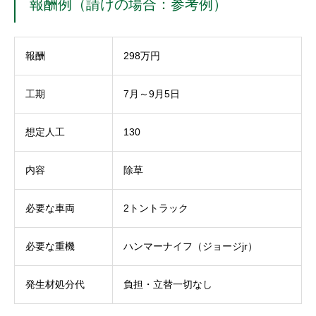
報酬例（請けの場合：参考例）
報酬
298万円
工期
7月～9月5日
想定人工
130
内容
除草
必要な車両
2トントラック
必要な重機
ハンマーナイフ（ジョージjr）
発生材処分代
負担・立替一切なし