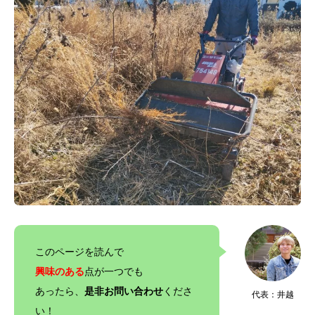
このページを読んで
興味のある
点が一つでも
あったら、
是非お問い合わせ
くださ
代表：井越
い！