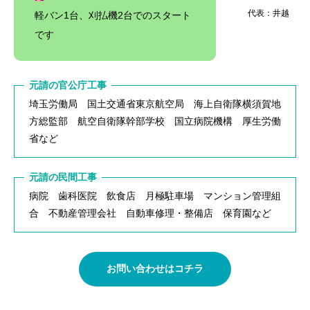
代表：井越
軽バン1台、刈払機2台でのスタート
です
元請の官公庁工事
埼玉労働局 国土交通省東京航空局 海上自衛隊横須賀地
方総監部 航空自衛隊幹部学校 国立病院機構 厚生労働
省など
元請の民間工事
病院 歯科医院 飲食店 月極駐車場 マンション管理組
合 不動産管理会社 自動車修理・整備店 保育園など
お問い合わせはコチラ