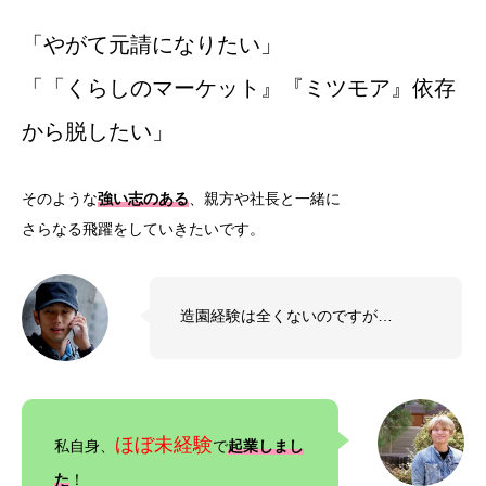
「やがて元請になりたい」
「「くらしのマーケット』『ミツモア』依存
から脱したい」
そのような
強い志のある
、親方や社長と一緒に
さらなる飛躍をしていきたいです。
造園経験は全くないのですが…
ほぼ未経験
私自身、
で
起業しまし
た
！