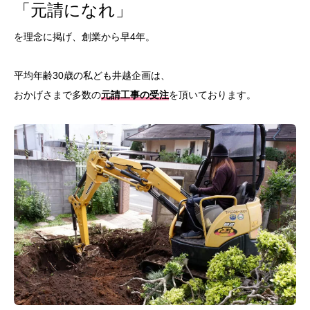
「元請になれ」
を理念に掲げ、創業から早4年。
平均年齢30歳の私ども井越企画は、
おかげさまで多数の
元請工事の受注
を頂いております。