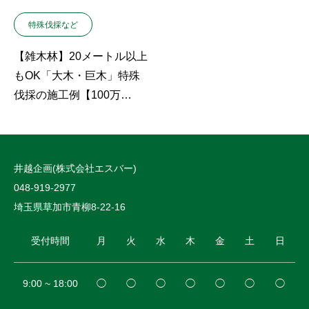
特殊伐採など
【雑木林】20メートル以上
もOK「大木・巨木」特殊
伐採の施工例【100万
円?!】
井越企画(株式会社エスバー)
048-919-2977
埼玉県草加市青柳8-22-16
受付時間
月
火
水
木
金
土
日
9:00 ~ 18:00
◯
◯
◯
◯
◯
◯
◯