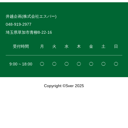
井越企画(株式会社エスバー)
048-919-2977
埼玉県草加市青柳8-22-16
受付時間
月
火
水
木
金
土
日
9:00 ~ 18:00
◯
◯
◯
◯
◯
◯
◯
Copyright ©Sver 2025


電話
見積依頼