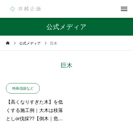
公式メディア
公式メディア
巨木
巨木
特殊伐採など
【高くなりすぎた木】を低
くする施工例｜大木は枝落
としor伐採??【倒木｜危険
木】