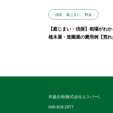
伐採
庭じまい
料金
【庭じまい・伐採】相場がわか
植木屋・造園屋の費用例【荒れ
庭・抜根】
井越企画(株式会社エスバー)
048-919-2977