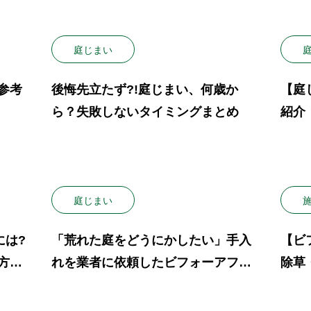
庭じまい
参考
後悔先立たず?!庭じまい、何歳か
【庭
ら？失敗しないタイミングまとめ
紹介
た庭
庭じまい
には?
「荒れた庭をどうにかしたい」手入
【ビ
方ま
れを業者に依頼したビフォーアフタ
除草
ー・費用を公開
【費