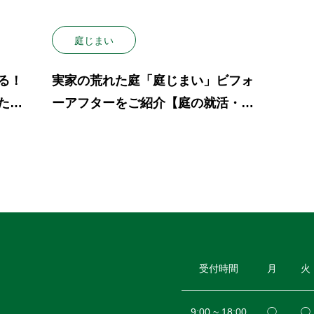
庭じまい
る！
実家の荒れた庭「庭じまい」ビフォ
た
ーアフターをご紹介【庭の就活・伐
採】
受付時間
月
火
9:00 ~ 18:00
◯
◯